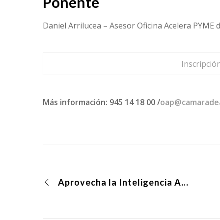
Ponente
Daniel Arrilucea – Asesor Oficina Acelera PYME 
Inscripci
Más información: 945 14 18 00 /
oap@camaradea
Aprovecha la Inteligencia Artificial incluida en Microsoft 365 con Copilot